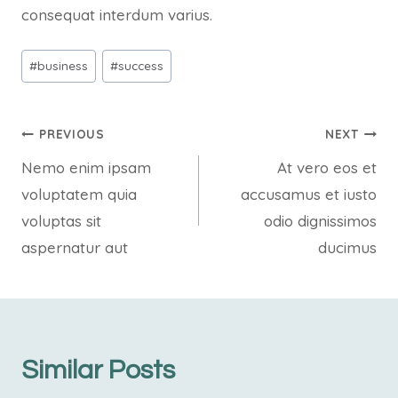
consequat interdum varius.
Post
#
business
#
success
Tags:
Post
PREVIOUS
NEXT
Nemo enim ipsam
At vero eos et
navigation
voluptatem quia
accusamus et iusto
voluptas sit
odio dignissimos
aspernatur aut
ducimus
Similar Posts