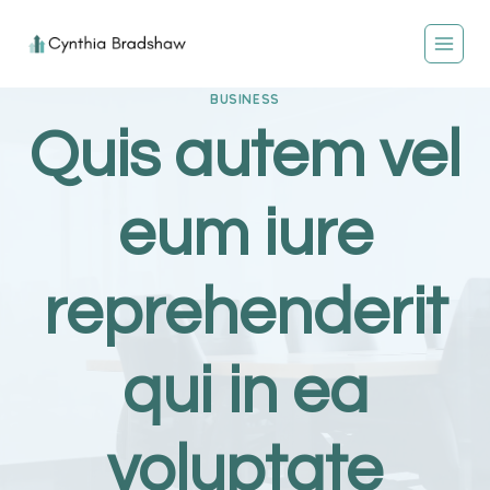
Skip
to
content
BUSINESS
Quis autem vel
eum iure
reprehenderit
qui in ea
voluptate