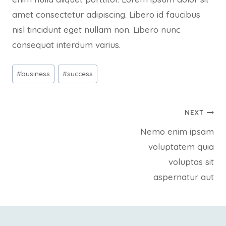
amet consectetur adipiscing. Libero id faucibus
nisl tincidunt eget nullam non. Libero nunc
consequat interdum varius.
Post
#
business
#
success
Tags:
Post
NEXT
Nemo enim ipsam
navigation
voluptatem quia
voluptas sit
aspernatur aut