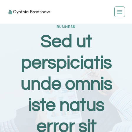
Skip
to
content
BUSINESS
Sed ut
perspiciatis
unde omnis
iste natus
error sit